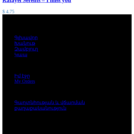
Rafayel Serents – I miss you
$
4.75
Գլխավոր
Խանութ
Զամբյուղ
Կապ
Իմ էջը
My Orders
Գաղտնիության և վճարման
քաղաքականություն