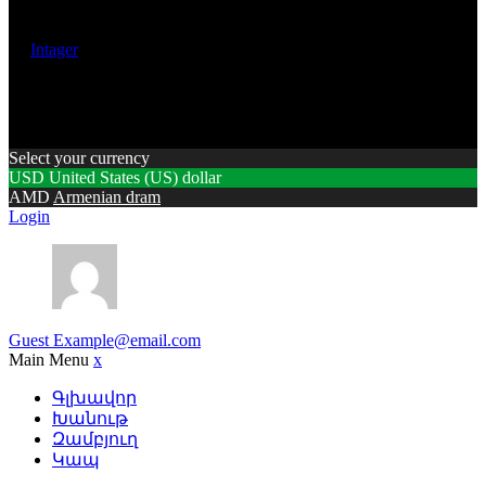
© 2017 | Rafayelserents.com | All rights are reserved. Created
by
Intager
Select your currency
USD
United States (US) dollar
AMD
Armenian dram
Login
Guest
Example@email.com
Main Menu
x
Գլխավոր
Խանութ
Զամբյուղ
Կապ