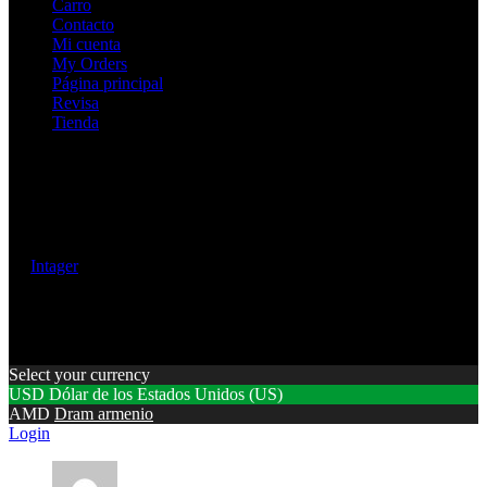
Carro
Contacto
Mi cuenta
My Orders
Página principal
Revisa
Tienda
© 2017 | Rafayelserents.com | All rights are reserved. Created
by
Intager
Select your currency
USD
Dólar de los Estados Unidos (US)
AMD
Dram armenio
Login