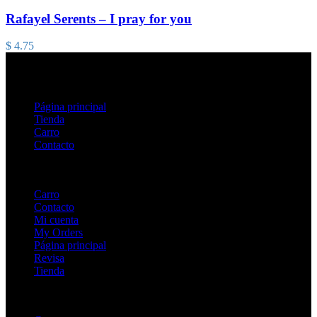
Rafayel Serents – I pray for you
$
4.75
Página principal
Tienda
Carro
Contacto
Carro
Contacto
Mi cuenta
My Orders
Página principal
Revisa
Tienda