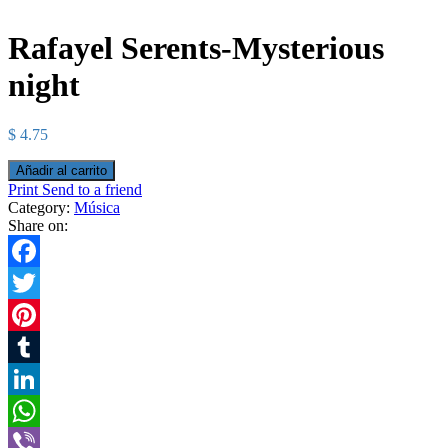
Rafayel Serents-Mysterious
night
$
4.75
Añadir al carrito
Print
Send to a friend
Category:
Música
Share on:
Facebook
Twitter
Pinterest
Tumblr
LinkedIn
WhatsApp