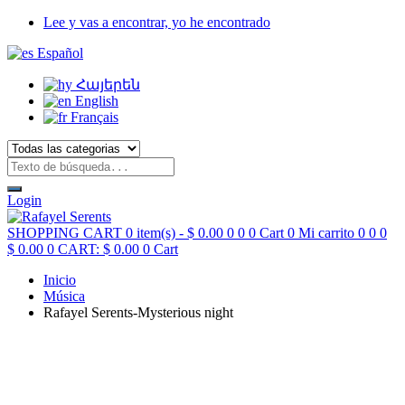
Lee y vas a encontrar, yo he encontrado
Español
Հայերեն
English
Français
Login
SHOPPING CART
0 item(s) -
$
0.00
0
0
0
Cart
0
Mi carrito
0
0
0
$
0.00
0
CART:
$
0.00
0
Cart
Inicio
Música
Rafayel Serents-Mysterious night